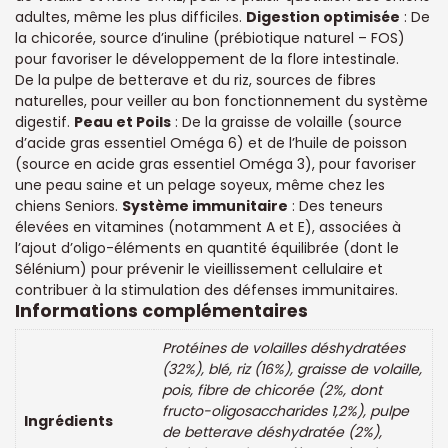
adultes, même les plus difficiles.
Digestion optimisée
: De
la chicorée, source d’inuline (prébiotique naturel – FOS)
pour favoriser le développement de la flore intestinale.
De la pulpe de betterave et du riz, sources de fibres
naturelles, pour veiller au bon fonctionnement du système
digestif.
Peau et Poils
: De la graisse de volaille (source
d’acide gras essentiel Oméga 6) et de l’huile de poisson
(source en acide gras essentiel Oméga 3), pour favoriser
une peau saine et un pelage soyeux, même chez les
chiens Seniors.
Système immunitaire
: Des teneurs
élevées en vitamines (notamment A et E), associées à
l’ajout d’oligo-éléments en quantité équilibrée (dont le
Sélénium) pour prévenir le vieillissement cellulaire et
contribuer à la stimulation des défenses immunitaires.
Informations complémentaires
Protéines de volailles déshydratées
(32%), blé, riz (16%), graisse de volaille,
pois, fibre de chicorée (2%, dont
fructo-oligosaccharides 1,2%), pulpe
Ingrédients
de betterave déshydratée (2%),