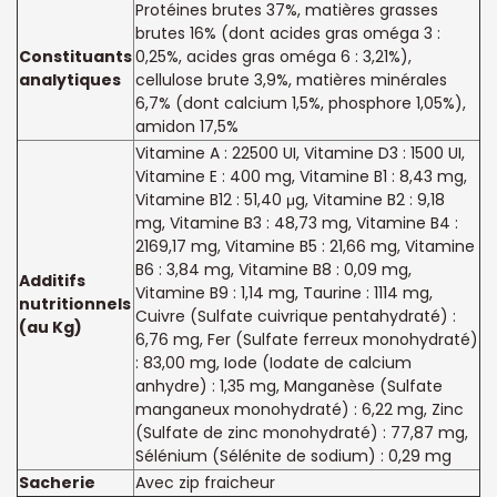
Protéines brutes 37%, matières grasses
brutes 16% (dont acides gras oméga 3 :
Constituants
0,25%, acides gras oméga 6 : 3,21%),
analytiques
cellulose brute 3,9%, matières minérales
6,7% (dont calcium 1,5%, phosphore 1,05%),
amidon 17,5%
Vitamine A : 22500 UI, Vitamine D3 : 1500 UI,
Vitamine E : 400 mg, Vitamine B1 : 8,43 mg,
Vitamine B12 : 51,40 μg, Vitamine B2 : 9,18
mg, Vitamine B3 : 48,73 mg, Vitamine B4 :
2169,17 mg, Vitamine B5 : 21,66 mg, Vitamine
B6 : 3,84 mg, Vitamine B8 : 0,09 mg,
Additifs
Vitamine B9 : 1,14 mg, Taurine : 1114 mg,
nutritionnels
Cuivre (Sulfate cuivrique pentahydraté) :
(au Kg)
6,76 mg, Fer (Sulfate ferreux monohydraté)
: 83,00 mg, Iode (Iodate de calcium
anhydre) : 1,35 mg, Manganèse (Sulfate
manganeux monohydraté) : 6,22 mg, Zinc
(Sulfate de zinc monohydraté) : 77,87 mg,
Sélénium (Sélénite de sodium) : 0,29 mg
Sacherie
Avec zip fraicheur