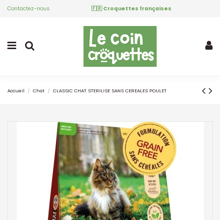
Contactez-nous
🇫🇷 Croquettes françaises
Accueil
Chat
CLASSIC CHAT STERILISE SANS CEREALES POULET